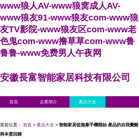
www狼人AV-www狼窝成人AV-
www狼友91-www狼友com-www狼
友TV影院-www狼友区com-www老
色鬼com-www撸草草com-www鲁
鲁鲁-www免费男人午夜网
安徽長富智能家居科技有限公司
首頁
企業簡介
產品大全
聯系我們
企業信息
訪客留言
當前位置：
首頁
>
產品大全
>
智能家居從拋棄手機開始 產品的自我覺醒
與本質回歸