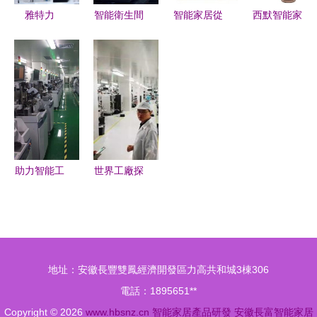
品研發的格
雅特力
智能衛生間
智能家居從
西默智能家
局之變
AT32 MCU
物聯技術方
拋棄手機開
居 香港環
亮相慕尼黑
案 人體存
始 產品的
球資源電子
上海電子
在感知雷達
自我覺醒與
展亮相新
展，智能家
的創新應用
本質回歸
品，引領智
居研發迎來
慧生活新趨
新機遇
勢
助力智能工
世界工廠探
廠搭建的要
秘 四大智
素有哪些
能手機基地
實拍，占比
中國市場半
地址：安徽長豐雙鳳經濟開發區力高共和城3棟306
壁江山，智
電話：1895651**
能家居創新
Copyright © 2026
www.hbsnz.cn
智能家居產品研發
安徽長富智能家居