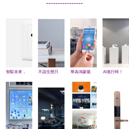
----------------
智馭未來，
不談生態只
華為鴻蒙最
AI進行時！
甌寶如何打
說產品，這
佳盟友 美
Aqara綠米
造真正的智
四款智能音
的上百電器
正式落戶長
能家居體驗
箱夠聰明
支持鴻蒙，
樂，智能家
嗎？
投資小米反
居研發中心
而虧錢——
引發產業新
智能家居產
浪潮