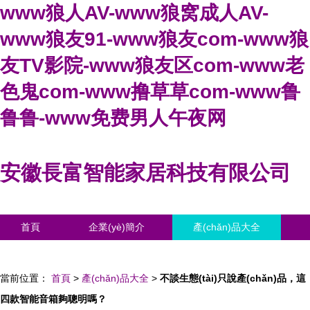
www狼人AV-www狼窝成人AV-
www狼友91-www狼友com-www狼
友TV影院-www狼友区com-www老
色鬼com-www撸草草com-www鲁
鲁鲁-www免费男人午夜网
安徽長富智能家居科技有限公司
首頁
企業(yè)簡介
產(chǎn)品大全
聯(lián)系我們
企業(yè)信息
訪客留言
當前位置：
首頁
>
產(chǎn)品大全
>
不談生態(tài)只說產(chǎn)品，這
四款智能音箱夠聰明嗎？