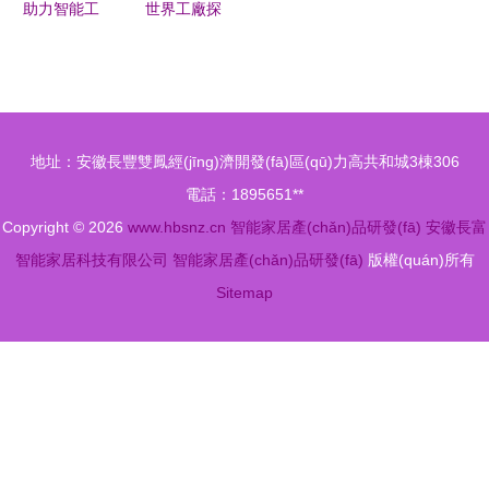
助力智能工
世界工廠探
應(yīng)用
廠搭建的要
秘 四大智
素有哪些
能手機基地
實拍，占比
中國市場半
地址：安徽長豐雙鳳經(jīng)濟開發(fā)區(qū)力高共和城3棟306
壁江山，智
電話：1895651**
能家居創
Copyright © 2026
www.hbsnz.cn
智能家居產(chǎn)品研發(fā)
安徽長富
(chuàng)新
智能家居科技有限公司
智能家居產(chǎn)品研發(fā)
版權(quán)所有
力澎湃
Sitemap