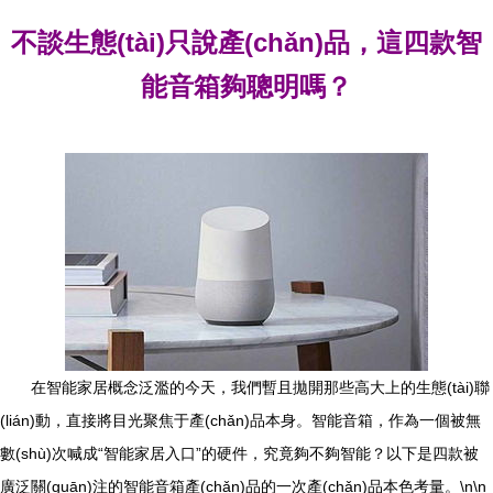
不談生態(tài)只說產(chǎn)品，這四款智
能音箱夠聰明嗎？
在智能家居概念泛濫的今天，我們暫且拋開那些高大上的生態(tài)聯
(lián)動，直接將目光聚焦于產(chǎn)品本身。智能音箱，作為一個被無
數(shù)次喊成“智能家居入口”的硬件，究竟夠不夠智能？以下是四款被
廣泛關(guān)注的智能音箱產(chǎn)品的一次產(chǎn)品本色考量。\n\n