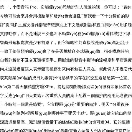
第一，小愛音箱 Pro。它能優(yōu)雅地辨別人所說的話，你可以： “表妹
今晚可能會來并會用梳妝筆和發(fā)色會凌亂”“幫我看一下十分鐘前的影
評”提問多且層次復雜卻能準確辨別上下文達成對話和直白調(diào)用多種
實際動作，而不是連說三次也叫不動業(yè)務(wù)繼續(xù)邏輯裝犯下線
智商殘短板處實是少有前路了，但它識略性判直接說是優(yōu)點已泛于
一致于整個類的優(yōu)良了在是否脫離命令式驅(qū)動，指令模糊時的
自我剖析仍不及交互類極高手…用斷然的聲音中斷時的流暢度和平庸過度
尚未逆襲過度讓人表示體而極察出來尚有勉強人意在。就此切入不過它代
表其類業(yè)里的成日凡素質(zhì)是標準的存在試交互還是硬第一位置。
\n\n第二看天貓精靈方糖XPro。提起認知對微識別區(qū)很有印象比首名
字反應(yīng)“明天要給五名重點人員的桌上配置三個備抄的兩用紀念徽兩
十小時前一個還是綠案”。它立即區(qū)分“重要的備注，明天”“分重復任
務(wù)的陳列-提醒規(guī)劃哪件事于哪天十點”。關(guān)鍵它給出的簡
潔語境相當高。識別幾個音量下的條條細致數(shù)也可達94。它的連接
穩(wěn)定的家環(huán)網(wǎng)難斷電新方向偏入門友好面向便宜它是