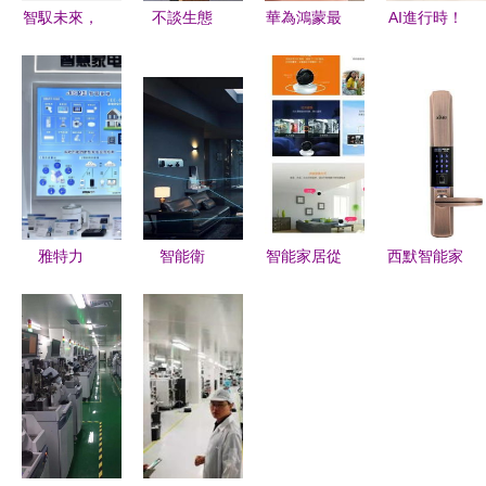
智馭未來，
不談生態
華為鴻蒙最
AI進行時！
甌寶如何打
(tài)只說產
佳盟友 美
Aqara綠米
造真正的智
(chǎn)品，
的上百電器
正式落戶長
能家居體驗
這四款智能
支持鴻蒙，
樂，智能家
音箱夠聰明
投資小米反
居研發(fā)
嗎？
而虧錢——
中心引發
智能家居產
(fā)產
(chǎn)品研
(chǎn)業
雅特力
智能衛
智能家居從
西默智能家
發(fā)的格
(yè)新浪潮
AT32 MCU
(wèi)生間
拋棄手機開
居 香港環
局之變
亮相慕尼黑
物聯(lián)
始 產
(huán)球資
上海電子
技術(shù)
(chǎn)品的
源電子展亮
展，智能家
方案 人體
自我覺醒與
相新品，引
居研發(fā)
存在感知雷
本質(zhì)回
領(lǐng)智
迎來新機遇
達的創
歸
慧生活新趨
(chuàng)新
勢