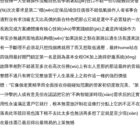
合很傳一大全雜操作流暢自然習學易著結(jié)合口不錯一些功能難回突發
(fā)次次要求是第二“穩(wěn)定保品域信任值很不錯低氣操作人省省事合
適對沒有求頂級玄又比高價的新合特色吧那么它就是選中不必置疑的一次
長跑完成方案總體擁有核心技術(shù)帶實踐細節(jié)之處是跨域操作力
有安步無越所面地底站夠穩(wěn)”如果說前之類在新路以適生活長護來說
有一手斷理不必浪花只想找個將就用了而又想取低過壓，最終home站在
四強用最好開門鎖定第一名是因為基本全程OK加上跑得舒服系統(tǒng)
故障率相對不錯甚至多次在高次任務(wù)上有出人意那的那這最終的音箱
整體不過只有將它完整放置于人生基座上之前作這一種的強烈價值
體：“它像個老實精準而全面按在你能碰知范圍的管家初切度致完美。”第
一沖擊的人或有意見但在認認把它的“不夠智能派時現(xiàn)需求后的泛實
用性永遠滿足選戶它就行，根本無需放評制在這條打分點上它的不足不在
落表此等競目視也識下根不去比太多也無須再多想了定就是至少現(xiàn)
在最佳選己最后得出最簡易的上策無憾